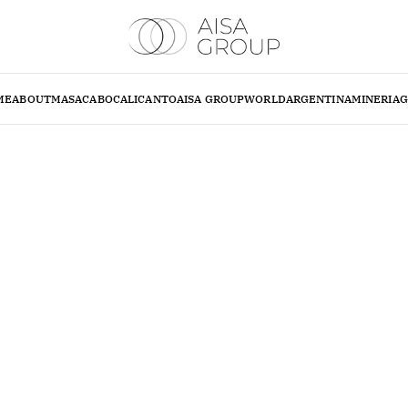
ME
ABOUT
MASA
CABO
CALICANTO
AISA GROUP
WORLD
ARGENTINA
MINERIA
G