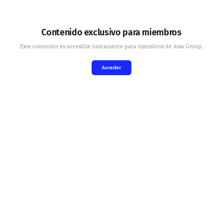
Contenido exclusivo para miembros
Este contenido es accesible únicamente para miembros de Aisa Group.
Acceder