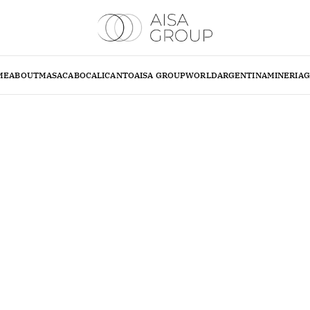
ME
ABOUT
MASA
CABO
CALICANTO
AISA GROUP
WORLD
ARGENTINA
MINERIA
G