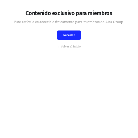
Contenido exclusivo para miembros
Este artículo es accesible únicamente para miembros de Aisa Group.
Acceder
← Volver al inicio